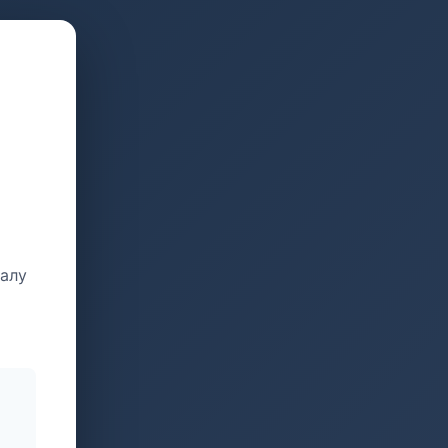
талу
и