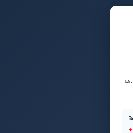
Мы 
В