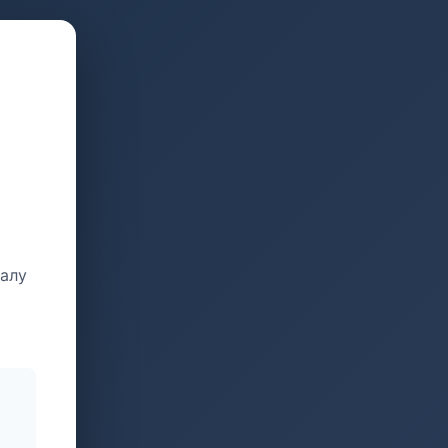
талу
и