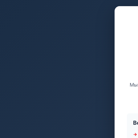
Мы 
В