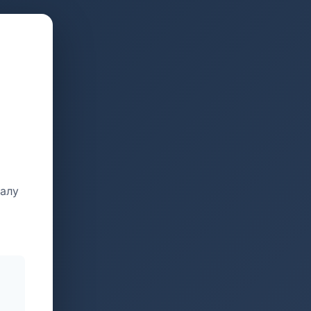
талу
и