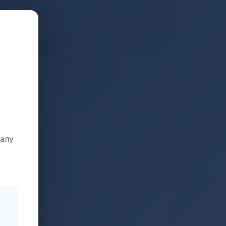
талу
и