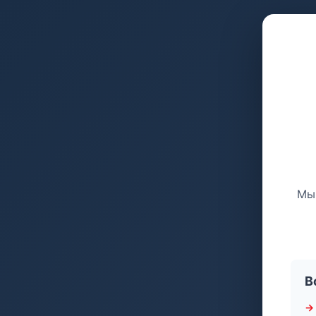
Мы 
В