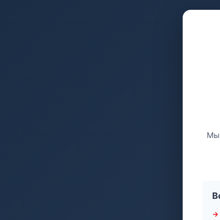
Мы 
В