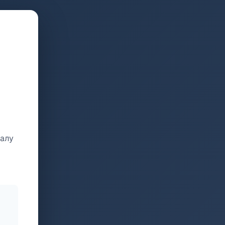
талу
и