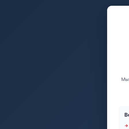
Мы 
В