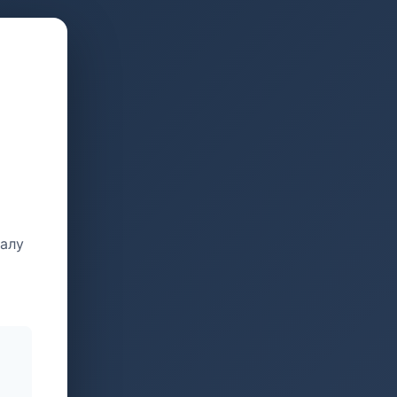
талу
и