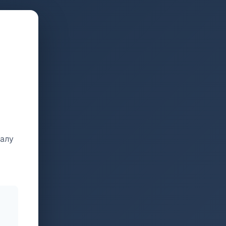
талу
и