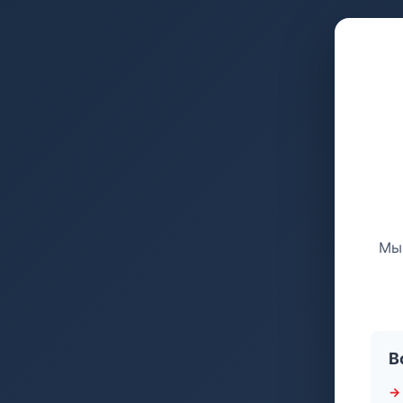
Мы 
В