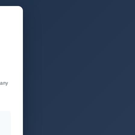
талу
и