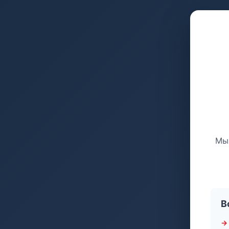
Мы 
В