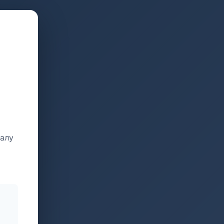
талу
и