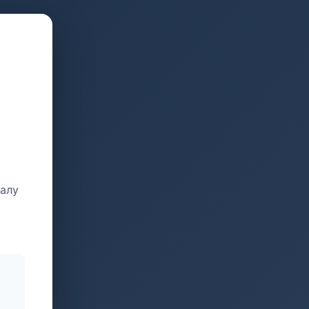
талу
и