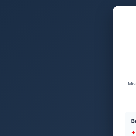
Мы 
В