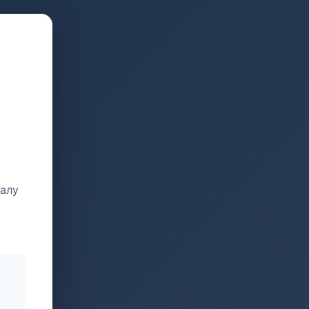
талу
и