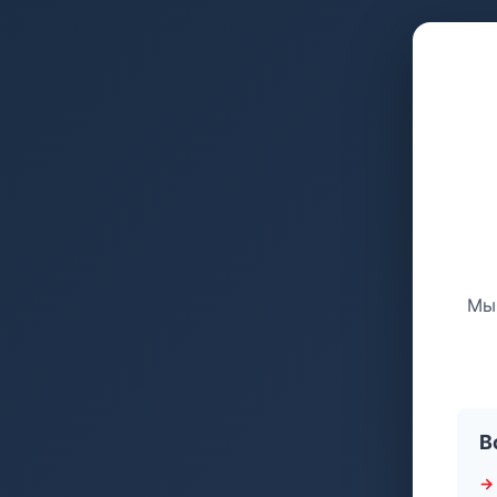
Мы 
В