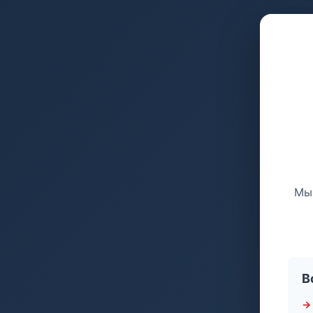
Мы 
В