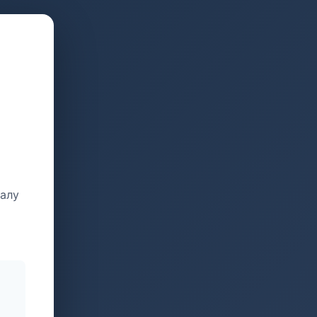
талу
и