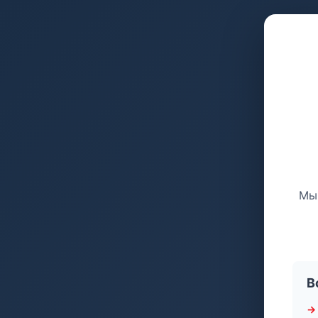
Мы 
В