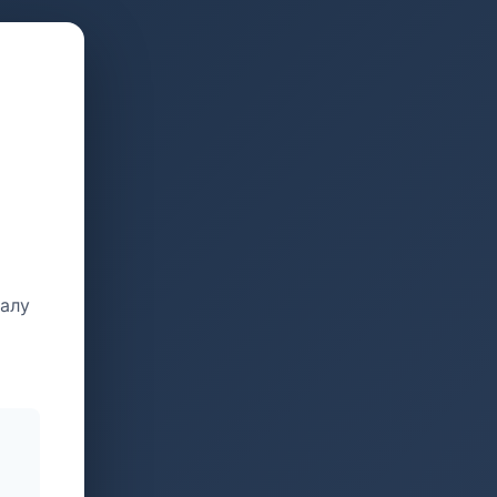
талу
и